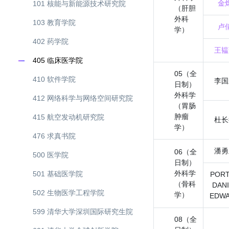
金
101 核能与新能源技术研究院
（肝胆
外科
103 教育学院
卢
学）
402 药学院
王韫
405 临床医学院
05（全
410 软件学院
李国
日制）
外科学
412 网络科学与网络空间研究院
（胃肠
肿瘤
415 航空发动机研究院
杜长
学）
476 求真书院
潘勇
06（全
500 医学院
日制）
外科学
501 基础医学院
POR
（骨科
DAN
502 生物医学工程学院
学）
EDW
599 清华大学深圳国际研究生院
08（全