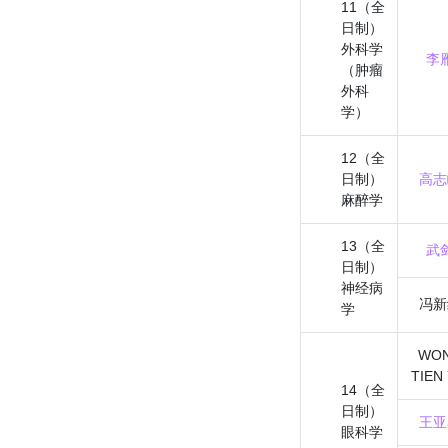
11（全
日制）
外科学
李
（肿瘤
外科
学）
12（全
日制）
高志
麻醉学
13（全
武
日制）
神经病
冯新
学
WO
TIEN 
14（全
日制）
王亚
眼科学