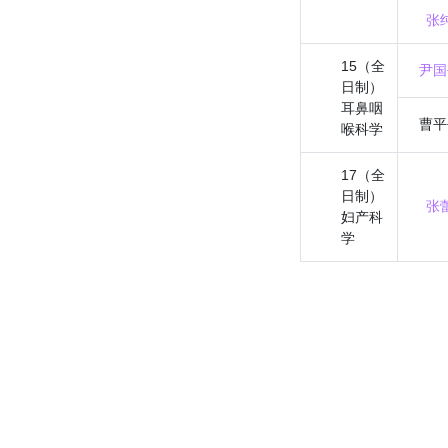
张
15（全
尹国
日制）
耳鼻咽
曹平
喉科学
17（全
日制）
张
妇产科
学