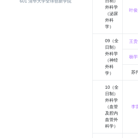
日制）
601 清华大学全球创新学院
外科学
叶俊
（泌尿
外科
学）
09（全
王贵
日制）
外科学
杨学
（神经
外科
苏
学）
10（全
日制）
外科学
（血管
李
及腔内
血管外
科学）